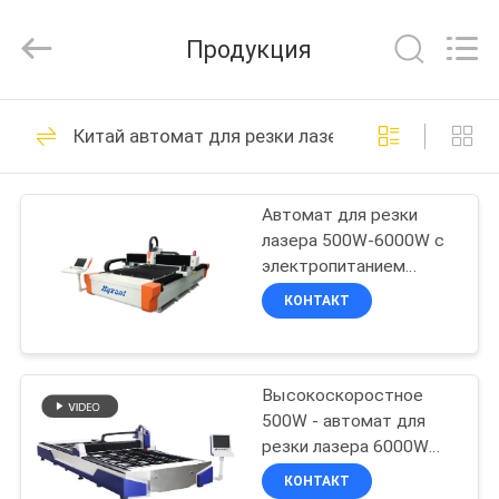
Hyzont(Shanghai)
Industrial
Technologies
Продукция
Co.,Ltd..
All
Rights
Reserved.
ДОМ
19
Китай автомат для резки лазера cnc
Сварочный
ПРОДУКТЫ
аппарат
Автомат для резки
лазера 500W-6000W с
вырезывания
ВИДЕО
электропитанием
AC380V/50Hz &
КОНТАКТ
повторением ±0.02mm
О
располагая точность
36
НАС
Орбитальный
Высокоскоростное
500W - автомат для
ПУТЕШЕСТВИЕ
сварочный
резки лазера 6000W
ФАБРИКИ
для ±0.03mm
КОНТАКТ
аппарат
располагая точность