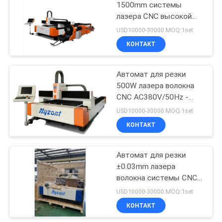
1500mm системы
лазера CNC высокой
17
точности
USD10000-30000 MOQ:1set
лазерный
КОНТАКТ
сварочный
Автомат для резки
аппарат
500W лазера волокна
CNC AC380V/50Hz -
резец лазера волокна
USD10000-30000 MOQ:1set
CNC 6000W
КОНТАКТ
125
Станок
Автомат для резки
±0.03mm лазера
плазменной резки
волокна системы CNC
с ЧПУ
располагая точность
USD10000-30000 MOQ:1set
КОНТАКТ