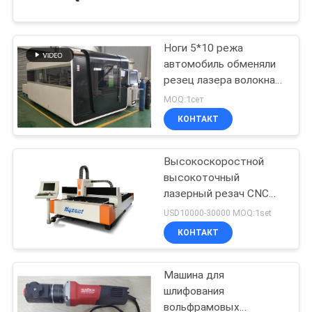
ПРОВЕРКА
Ноги 5*10 режа
КАЧЕСТВА
30
автомобиль обменяли
резец лазера волокна
Сварочный
СПРОСИТЕ
КНК 2Кв
MOQ:1сет
аппарат трубы
ЦИТАТУ
КОНТАКТ
Высокоскоростной
КАРТА
высокоточный
САЙТА
лазерный резач CNC
26
500W - 6000W
USD10000-30000 MOQ:1set
ПОЛИТИКА
Трубка к
КОНТАКТ
УЕДИНЕНИЯ
сварочному
Машина для
аппарату Тубешет
шлифования
вольфрамовых