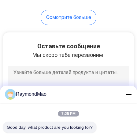
45
Осмотрите больше
автомат для резки
лазера cnc
Оставьте сообщение
Мы скоро тебе перезвоним!
15
Запчасти для
RaymondMao
сварки
7:25 PM
Good day, what product are you looking for?