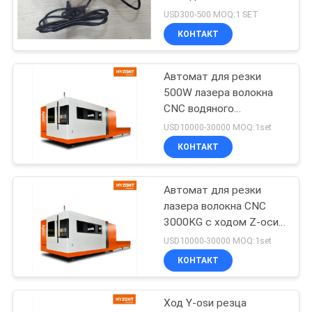
электродов с помощью
USD300-500 MOQ:1 SET
лазерной резки с
КОНТАКТ
помощью ЦНС 580 Вт
21
220 Вт переменный
Машина для
Автомат для резки
500W лазера волокна
сварки круглого
CNC водяного
охлаждения - ход Y-osи
шва
USD10000-30000 MOQ:1set
6000W 1500mm
КОНТАКТ
Автомат для резки
25
лазера волокна CNC
сварочный
3000KG с ходом Z-оси
120mm и ходом Y-osи
USD10000-30000 MOQ:1set
аппарат дуговой
1500mm
КОНТАКТ
сварки
Ход Y-osи резца