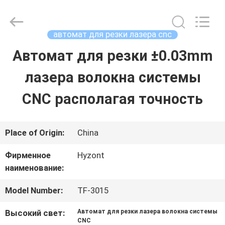
2026
Hyzont(Shanghai)
Industrial
Technologies
автомат для резки лазера cnc
Co.,Ltd..
All
Автомат для резки ±0.03mm
ДОМ
Rights
Reserved.
лазера волокна системы
ПРОДУКТЫ
CNC располагая точность
ВИДЕО
Place of Origin:
China
Фирменное
Hyzont
О
наименование:
НАС
Model Number:
TF-3015
Высокий свет:
Автомат для резки лазера волокна системы
ПУТЕШЕСТВИЕ
CNC