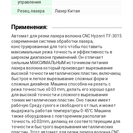
управления
Резец лазера
Лазер Китая
Применения:
Автомат для резки лазера волокна CNC Hyzont TF-3015
современная система обработки лазера,
конструированная для того чтобы поставить
максимальные режа точность и эффективность в
широком диапазоне применений. Он отличает
сильным МАКСИМАЛЬНЫМ источником питания
лазера волокна который производит вырезывание
высокой точности металлических пластин, включающ
быстрое и легкое вырезывание сложных форм и
сложных дизайнов. Машина способна на резать с
режа точностью ±0.03 mm, делать его хорошо одел
для высокой точности и сложного вырезывания
тонких металлических пластин. Оно также имеет
рабочую Среду сухого и свободного от пыл, и может
выдержать работая температуры 0-45℃. Машина
также оборудована с повторением располагая
точность ±0.02mm, делающ ее соответствующим для
точности и быстрого вырезывания металлических
пластин. Этот автомат для резки лазера волокна CNC