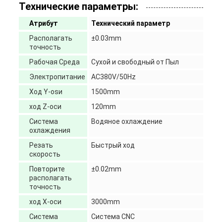
Технические параметры:
Атрибут
Технический параметр
Располагать
±0.03mm
точность
Рабочая Среда
Сухой и свободный от Пыл
Электропитание
AC380V/50Hz
Ход Y-osи
1500mm
ход Z-оси
120mm
Система
Водяное охлаждение
охлаждения
Резать
Быстрый ход
скорость
Повторите
±0.02mm
располагать
точность
ход X-оси
3000mm
Система
Система CNC