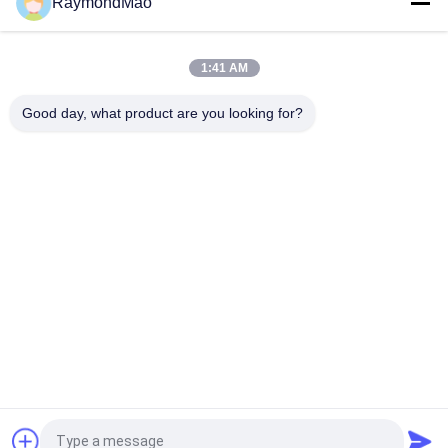
RaymondMao
Высокоскоростное 500W - автомат для резки лазера
6000W для ±0.03mm располагая точность
1:41 AM
Ноги 5*10 режа автомобиль обменяли резец лазера
Good day, what product are you looking for?
волокна КНК 2Кв
Популярные категории
Все
Сварочный 
Орбитальный 
Аппарат 
Сварочный Аппарат
Вырезывания
Сварочный 
Трубка К 
Аппарат Трубы
Сварочному 
Аппарату Тубешет
Машина Для 
Сварочный 
Сварки Круглого 
Аппарат Дуговой 
Шва
Сварки
Лазерный 
Станок 