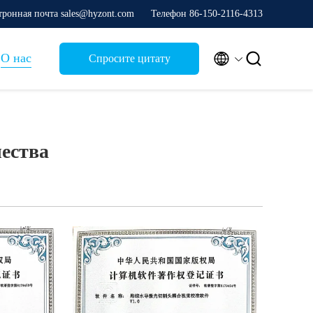
тронная почта sales@hyzont.com
Телефон 86-150-2116-4313


О нас
Спросите цитату
ества