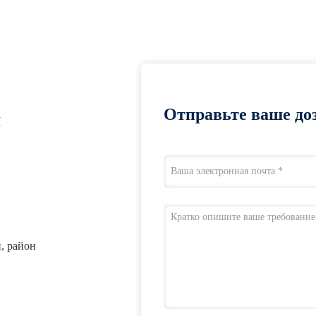
Отправьте ваше доз
я
н, район