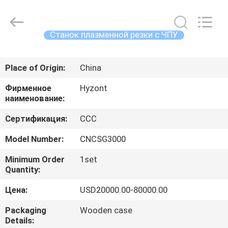
Hyzont(Shanghai)
Industrial
Technologies
Co.,Ltd..
All
Станок плазменной резки с ЧПУ
Rights
Reserved.
ДОМ
Place of Origin:
China
ПРОДУКТЫ
Фирменное
Hyzont
наименование:
ВИДЕО
Сертификация:
CCC
Model Number:
CNCSG3000
О
Minimum Order
1set
НАС
Quantity:
Цена:
USD20000.00-80000.00
ПУТЕШЕСТВИЕ
Packaging
Wooden case
ФАБРИКИ
Details: