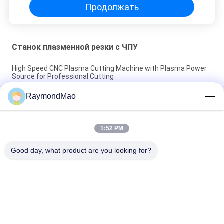
Продолжать
Станок плазменной резки с ЧПУ
High Speed CNC Plasma Cutting Machine with Plasma Power
Source for Professional Cutting
RaymondMao
Plasma Cutter with IP54 Protection Level, 0.5-50mm Cutting
Thickness
CNC Plasma Cutting Table with High Precision Rack And Pinion
1:52 PM
Transmission System, AC220V/380V Power Supply, Working
Humidity 5%-95%RH
Good day, what product are you looking for?
Популярные категории
Все
Сварочный 
Орбитальный 
Аппарат 
Сварочный Аппарат
Вырезывания