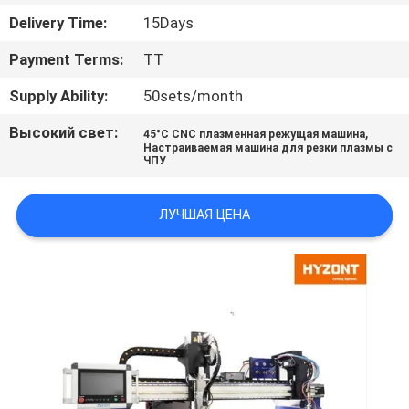
Delivery Time:
15Days
ПРОВЕРКА
Payment Terms:
TT
КАЧЕСТВА
Supply Ability:
50sets/month
СПРОСИТЕ
Высокий свет:
,
45°C CNC плазменная режущая машина
Настраиваемая машина для резки плазмы с
ЦИТАТУ
ЧПУ
КАРТА
ЛУЧШАЯ ЦЕНА
САЙТА
ПОЛИТИКА
УЕДИНЕНИЯ