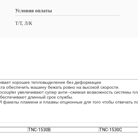
Условия оплаты
Т/Т, Л/К
чивает хорошее тепловыделение без деформации.
та обеспечить машину бежать ровно на высокой скорости.
tocoupler увеличивают супер анти--сжимая возможность системы п
беспечивают длинный срок службы.
И факелы пламени и плазмы опционные для того чтобы отвечать п
TNC-1530B
TNC-1530C