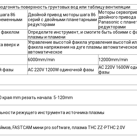
ы подгонять поверхность грунтовых вод или таблицу вентиляции
Моторы сервопри
шага 86
Двойной привод моторы шага 86
двойного привода
временными
серий с двойными планетарными
Panasonic с план
редукторами
редукторами
с факелом
Определите инструмент, и смогите быть обоими с 
плазмы и пламени
Управление высотой факела управления высотой ил
ха вверх и
факела напряжения на дуге плазмы автоматическо
автоматическое
6000mm/min
12000mm/min
AC 220V 1600W од
й фазы
AC 220V 1200W одиночной фазы
фазы
0 края mm резать начала: 5-120mm
льности режущего инструмента источника плазмы
юймов, FASTCAM мини pro.software, плазма THC ZZ-PTHC 2.0V