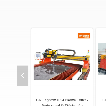
CNC System IP54 Plasma Cutter -
CN
Professional & Efficient for