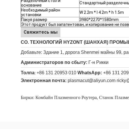
Разделочный стол и
Стандартный разделочный
основание
Необходимый район
W 2.2m * l 4.2m * h 1.5m
установки
Пакуя размер
3980*2270*1580mm
Этот продукт был запатентован, и копирование не поз
Свяжитесь мы
CO. ТЕХНОЛОГИЙ HYZONT (ШАНХАЯ) ПРОМЫ
Добавьте: Здание 1, дорога Shenmei майны 99, р
Администраторов по сбыту:
Г-н Рикки
Толпа
+86 131 20953 010
WhatsApp:
+86 131 209
:
Электронная почта:
plasmacut@aliyun.com
ricky
Бирки:
Комбайн Плазменного Роутера
,
Станок Плазм