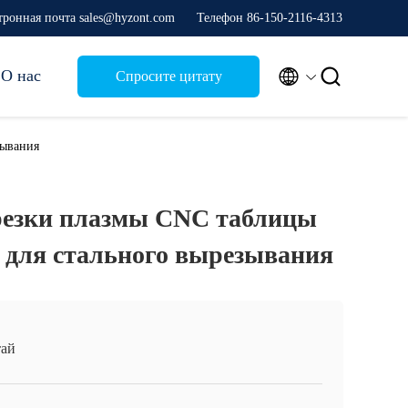
тронная почта sales@hyzont.com
Телефон 86-150-2116-4313


О нас
Спросите цитату
зывания
 резки плазмы CNC таблицы
 для стального вырезывания
ай