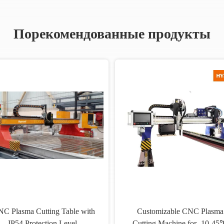
Порекомендованные продукты
C Plasma Cutting Table with
Customizable CNC Plasma
IP54 Protection Level,
Cutting Machine for -10-45