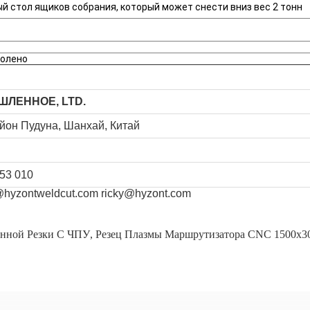
 стол ящиков собрания, который может снести вниз вес 2 тонн
волено
ШЛЕННОЕ, LTD.
айон Пудуна, Шанхай, Китай
53 010
@hyzontweldcut.com
ricky@hyzont.com
енной Резки С ЧПУ
,
Резец Плазмы Маршрутизатора CNC 1500x