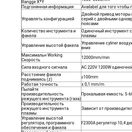
Rangge X*Y
Подгонянная информация
Availabel для того чтоб
Двойной привод моторы 
Управлять конфигурацией
серий с двойными одно
поясами
Количество инструмента и
Одиночный инструмент 
факела
плазмы
Управление cyliner возду
Управление высотой факела
вниз
Максимальн Working
12000mm/min
Скорость
Сила входного сигнала
AC 220V 1200W одиночно
Расстояние факела
≤100mm
поднимаясь (z)
Работая точность
± 0,1 mm/m
Пылайте
производительность
Прокалывая емкость: 5-6
режущего инструмента (газа)
Производительность
режущего инструмента
Зависит от производите
плазмы
Управление высотой
регулятора, программного
F2300A регулятор 10,4 д
обеспечения и факела