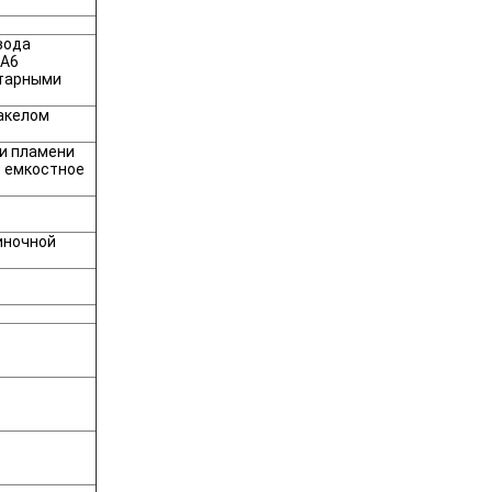
вода
 A6
етарными
факелом
и пламени
е емкостное
иночной