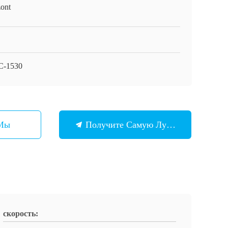
ont
C-1530
 Мы
Получите Самую Лучшую Цену
скорость: