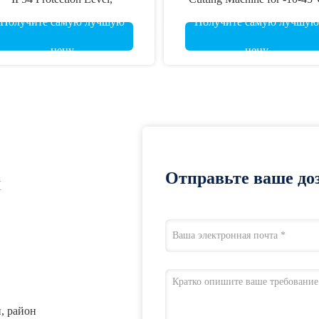
ustomizable Cutting Area and
Working Temperature
Получите самую лучшую
Получите самую лучшую
rking Temperature of -10-45℃
цену
цену
Отправьте ваше доз
я
н, район