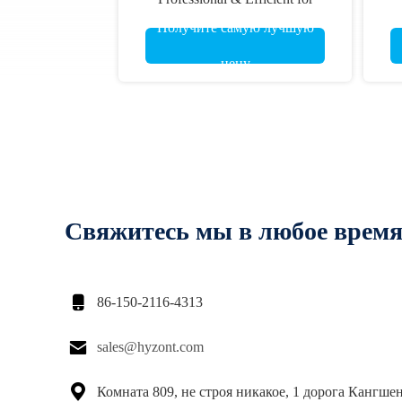
Cutting Metal Sheets
C
Получите самую лучшую
Wo
цену
Свяжитесь мы в любое врем

86-150-2116-4313

sales@hyzont.com

Комната 809, не строя никакое, 1 дорога Кангше