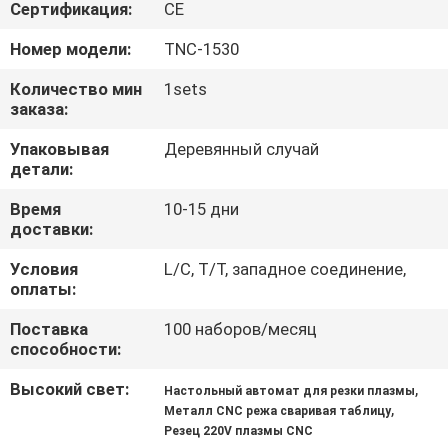
Сертификация:
CE
ПРОВЕРКА
Номер модели:
TNC-1530
КАЧЕСТВА
Количество мин
1sets
заказа:
СПРОСИТЕ
Упаковывая
Деревянный случай
детали:
ЦИТАТУ
Время
10-15 дни
доставки:
КАРТА
САЙТА
Условия
L/C, T/T, западное соединение,
оплаты:
Поставка
100 наборов/месяц
ПОЛИТИКА
способности:
УЕДИНЕНИЯ
Высокий свет:
,
Настольный автомат для резки плазмы
,
Металл CNC режа сваривая таблицу
Резец 220V плазмы CNC