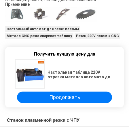
Применение
Настольный автомат для резки плазмы
Металл CNC режа сваривая таблицу
Резец 220V плазмы CNC
Получить лучшую цену для
Настольная таблица 220V
отрезка металла автомата для
резки плазмы CNC;
Разделочный стол плазмы;
Разделочный стол плазмы
Китая
Продолжать
Станок плазменной резки с ЧПУ