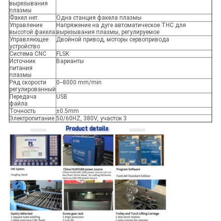
вырезывания
плазмы
Факел нет.
Одна станция факела плазмы
Управление
Напряжение на дуге автоматическое THC для
высотой факела
вырезывания плазмы, регулируемое
Управляющее
Двойной привод, моторы сервопривода
устройство
Система CNC
FLSK
Источник
Варианты
питания
плазмы
Ряд скорости
0--8000 mm/min
регулированный
Передача
USB
файла
Точность
±0.5mm
Электропитание
50/60HZ, 380V, участок 3