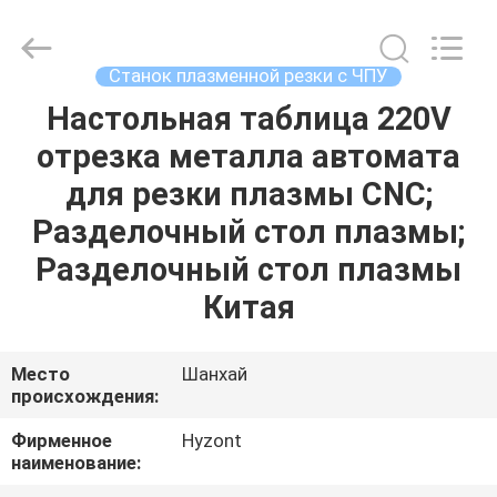
Hyzont(Shanghai)
Industrial
Technologies
Co.,Ltd..
All
Станок плазменной резки с ЧПУ
Rights
Reserved.
Настольная таблица 220V
ДОМ
отрезка металла автомата
ПРОДУКТЫ
для резки плазмы CNC;
Разделочный стол плазмы;
ВИДЕО
Разделочный стол плазмы
Китая
О
НАС
Место
Шанхай
происхождения:
ПУТЕШЕСТВИЕ
Фирменное
Hyzont
наименование:
ФАБРИКИ