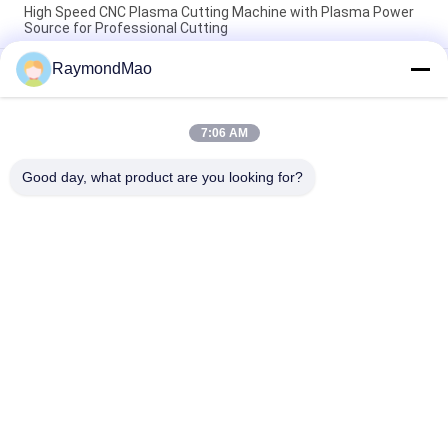
High Speed CNC Plasma Cutting Machine with Plasma Power
Source for Professional Cutting
RaymondMao
Plasma Cutter with IP54 Protection Level, 0.5-50mm Cutting
Thickness
CNC Plasma Cutting Table with High Precision Rack And Pinion
7:06 AM
Transmission System, AC220V/380V Power Supply, Working
Humidity 5%-95%RH
Good day, what product are you looking for?
Популярные категории
Все
Сварочный 
Орбитальный 
Аппарат 
Сварочный Аппарат
Вырезывания
Сварочный 
Трубка К 
Аппарат Трубы
Сварочному 
Аппарату Тубешет
Машина Для 
Сварочный 
Сварки Круглого 
Аппарат Дуговой 
Шва
Сварки