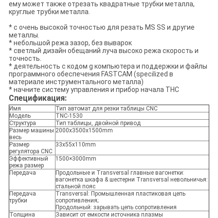
ему может также отрезать квадратные трубки металла,
круглые трубки металла.
* с очень высокой точностью для резать MS SS и другие
металлы.
* небольшой режа зазор, без выварок
* светлый дизайн обещаний луча высоко режа скорость и
точность.
* деятельность с кодом g компьютера и поддержки и файлы
программного обеспечения FASTCAM (specilized в
материале инструментального металла)
* начните систему управления и прибор начала THC
Спецификация:
Имя
Тип автомат для резки таблицы CNC
Модель
TNC-1530
Структура
Тип таблицы, двойной привод
Размер машины
2000x3500x1500mm
весь
Размер
33x55x110mm
регулятора CNC
Эффективный
1500×3000mm
режа размер
Передача
Продольные и Transversal главные вагонетки:
вагонетка шкафа & шестерни Transversal невольничья:
стальной пояс
Передача
Transversal: Промышленная пластиковая цепь
трубки
сопротивления;
Продольный: зарывать цепь сопротивления
Толщина
Зависит от емкости источника плазмы